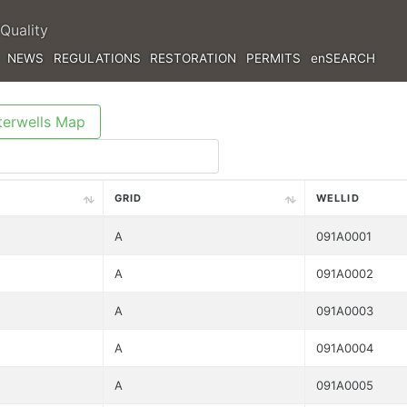
Quality
NEWS
REGULATIONS
RESTORATION
PERMITS
enSEARCH
erwells Map
GRID
WELLID
A
091A0001
A
091A0002
A
091A0003
A
091A0004
A
091A0005