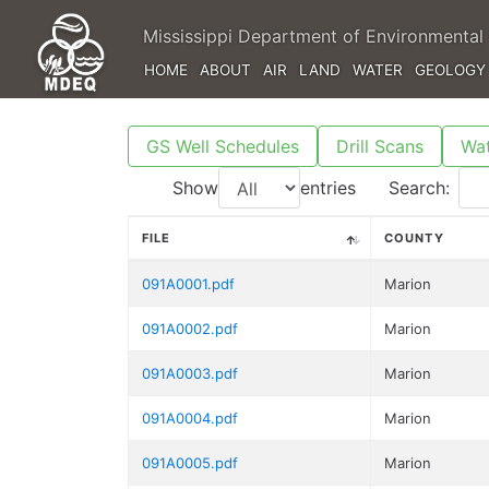
Mississippi Department of Environmental 
HOME
ABOUT
AIR
LAND
WATER
GEOLOGY
GS Well Schedules
Drill Scans
Wat
Show
entries
Search:
FILE
COUNTY
091A0001.pdf
Marion
091A0002.pdf
Marion
091A0003.pdf
Marion
091A0004.pdf
Marion
091A0005.pdf
Marion