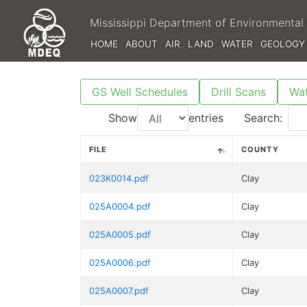
Mississippi Department of Environmental 
HOME
ABOUT
AIR
LAND
WATER
GEOLOGY
GS Well Schedules
Drill Scans
Wat
Show
entries
Search:
FILE
COUNTY
023K0014.pdf
Clay
025A0004.pdf
Clay
025A0005.pdf
Clay
025A0006.pdf
Clay
025A0007.pdf
Clay