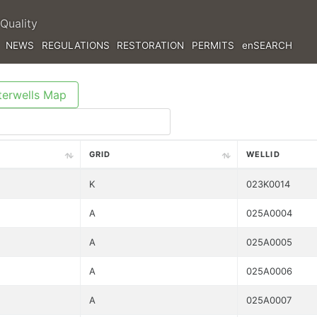
Quality
NEWS
REGULATIONS
RESTORATION
PERMITS
enSEARCH
erwells Map
GRID
WELLID
K
023K0014
A
025A0004
A
025A0005
A
025A0006
A
025A0007